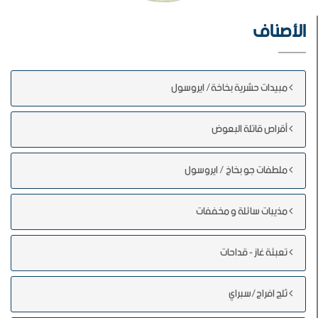
الأصناف
مبيدات حشرية بخاخة/ ايروسول
أقراص قاتلة البعوض
ملطفات جو بخاخ / ايروسول
مذيبات سائلة و مخففات
تعبئة غاز - قداحات
ثلج افراح/سبراي